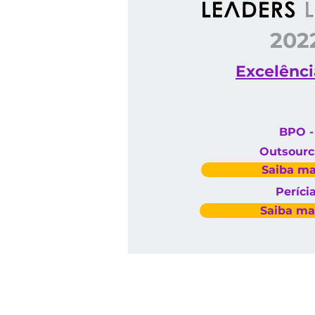
202
Excelênci
BPO -
Outsourc
Saiba ma
Períci
Saiba ma