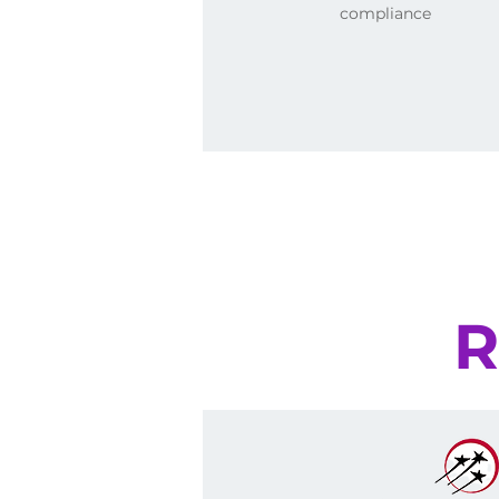
compliance
Agora que você co
R