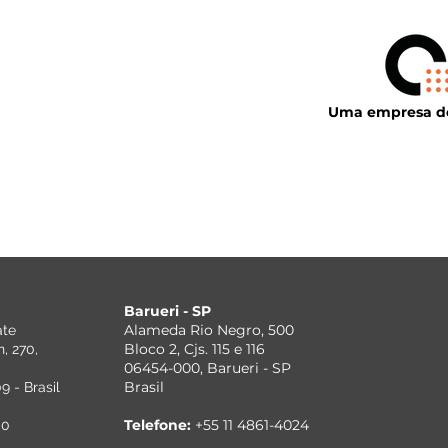
Uma empresa do
Brasil
Barueri - SP
Alameda Rio Negro, 500
ate
Bloco 2, Cjs. 115 e 116
, 270,
06454-000, Barueri - SP
Brasil
 - Brasil
Telefone:
+55 11 4861-4024
00