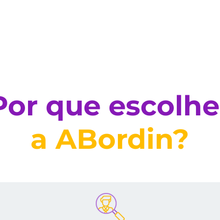
 experiência contáb
Por que escolhe
a ABordin?