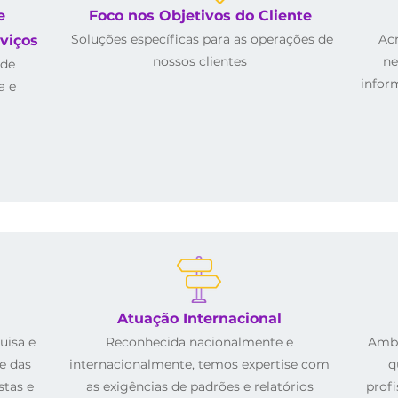
e
Foco nos Objetivos do Cliente
Soluções específicas para as operações de
Ac
viços
nossos clientes
ne
 de
inform
a e
Atuação Internacional
uisa e
Reconhecida nacionalmente e
Ambi
 e das
internacionalmente, temos expertise com
q
stas e
as exigências de padrões e relatórios
prof