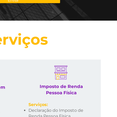
Enviar
erviços
Imposto de Renda
gem
Pessoa Física
Serviço
s:
Declaração
do Imposto
de
-
Renda Pessoa Física