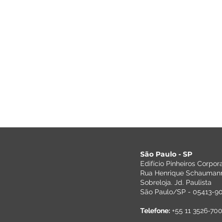
São Paulo - SP
Edifício Pinheiros Corpor
Rua Henrique Schaumann
Sobreloja. Jd. Paulista
São Paulo/SP - 05413-909
Telefone:
+55 11 3526-70