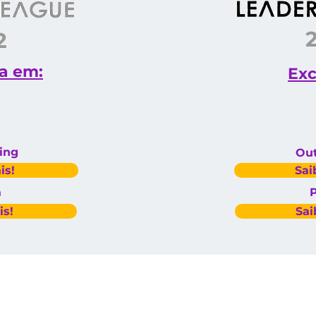
2
a em:
Exc
ing
Out
is!
Sai
a
P
is!
Sai