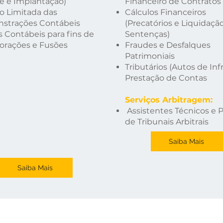
se e Implantação)
Financeiro de Contratos
o Limitada d
as
Cálculos Financeiros
strações Contábeis
(Precatórios e Liquidaçã
 Contábeis para fin
s de
Sentenças)
orações e Fusões
Fraudes e Desfalques
Patrimoniais
Tributários (Autos de Inf
Prestação de Contas
Serviços Arbitragem:
Assistentes Técnicos e P
de Tribunais Arbitrais
Saiba Mais
Saiba Mais