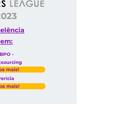
2023
elência
em:
BPO -
sourcing
ba mais!
erícia
ba mais!