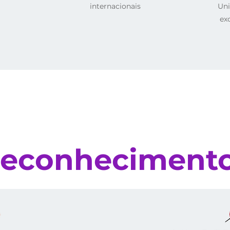
internacionais
Uni
ex
nhece os nossos diferenciai
econheciment