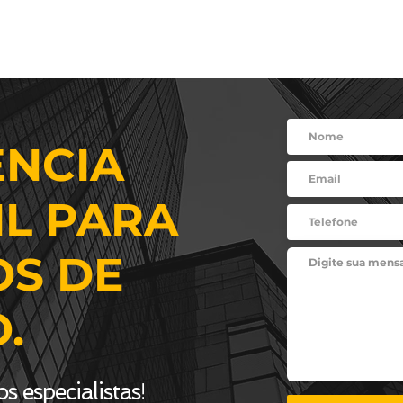
SOMOS
SERVIÇOS
TRABALHE CONOSCO
UNIVE
ÊNCIA
L PARA
OS DE
.
!
s especialistas