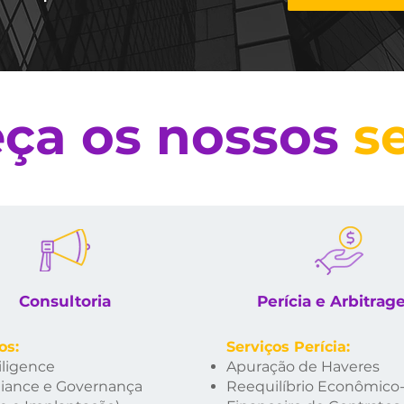
ça os nossos
s
Consultoria
Perícia e Arbitra
os:
Ser
viços Perí
cia
:
ligence
Apuração de Haveres
iance e Governança
Reequilíbrio Econômico