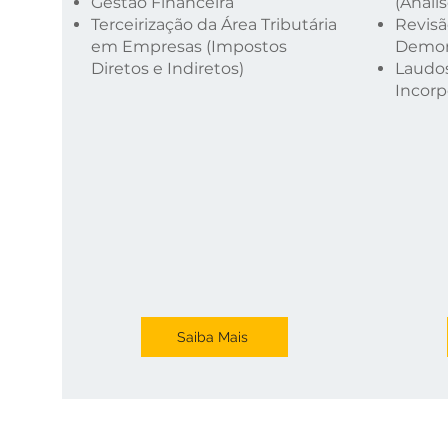
Gestão Financeira
(Análi
Terceirização da Área Tributária
Revisã
em Empresas (Im
postos
Demon
Diretos e Indiretos)
Laudos
Incorp
Saiba Mais