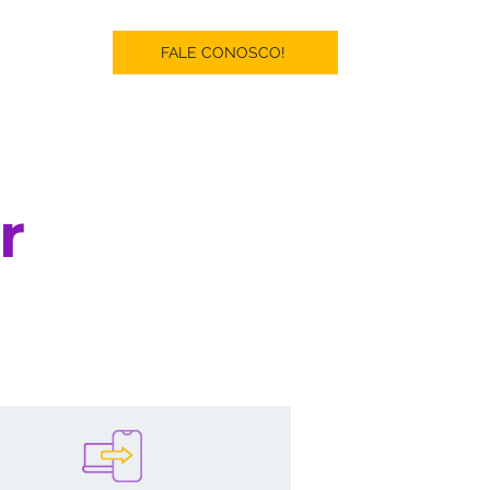
il
FALE CONOSCO!
r